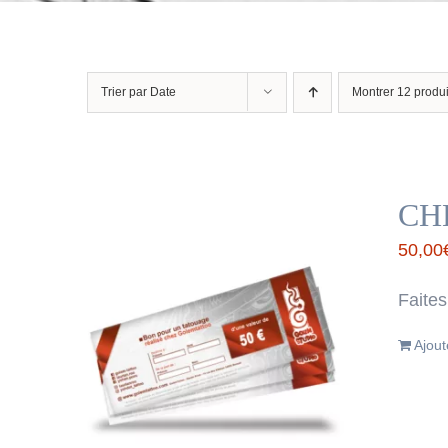
Trier par
Date
Montrer
12 produi
CH
50,00
Faites
Ajout