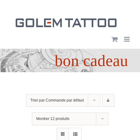
Passer
au
contenu
bon cadeau
Trier par
Commande par défaut
Montrer
12 produits