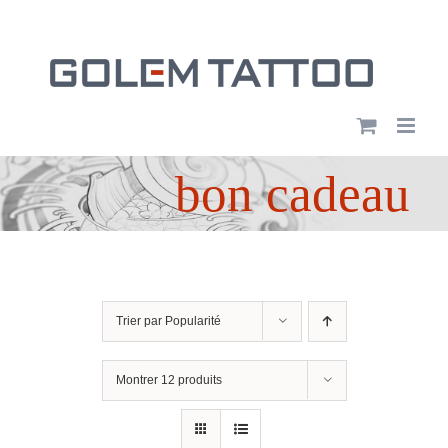
Passer
au
contenu
bon cadeau
Trier par
Popularité
Montrer
12 produits