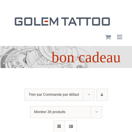
Passer
au
contenu
bon cadeau
Trier par
Commande par défaut
Montrer
36 produits