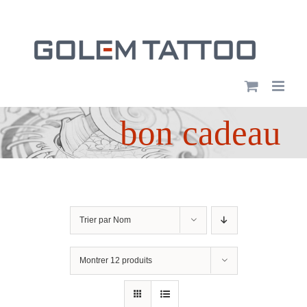
Passer
au
contenu
bon cadeau
Trier par
Nom
Montrer
12 produits