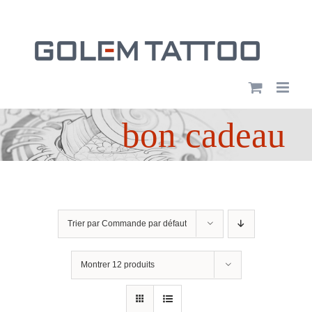
Passer
au
contenu
bon cadeau
Trier par
Commande par défaut
Montrer
12 produits