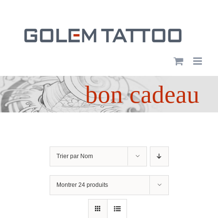
Passer
au
contenu
bon cadeau
Trier par
Nom
Montrer
24 produits