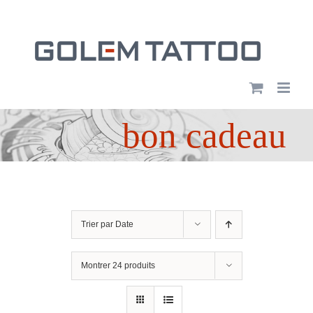
Passer
au
contenu
bon cadeau
Trier par
Date
Montrer
24 produits