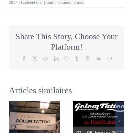
sur
2017
|
Conventions
|
Commentaires fermés
Retrouvez
nous
au
Mondial
du
Share This Story, Choose Your
Tatouage.
Platform!
Facebook
X
Reddit
LinkedIn
WhatsApp
Tumblr
Pinterest
Vk
Email
Articles similaires