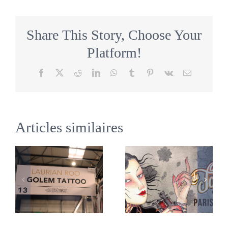
Best
of
Show
Share This Story, Choose Your
:
Platform!
meilleur
tatouage
Facebook
X
Reddit
LinkedIn
WhatsApp
Tumblr
Pinterest
Vk
Email
du
weekend
à
Hallowink
Articles similaires