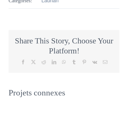
Catégories:
Laurian
Share This Story, Choose Your
Platform!
Facebook
X
Reddit
LinkedIn
WhatsApp
Tumblr
Pinterest
Vk
Email
Projets connexes