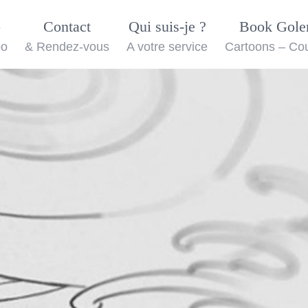
o
Contact
Qui suis-je ?
Book Gol
oo
& Rendez-vous
A votre service
Cartoons – Co