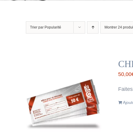
Trier par
Popularité
Montrer
24 produi
CH
50,00
Faites
Ajout