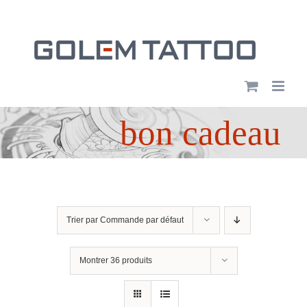
Passer
au
contenu
bon cadeau
Trier par
Commande par défaut
Montrer
36 produits