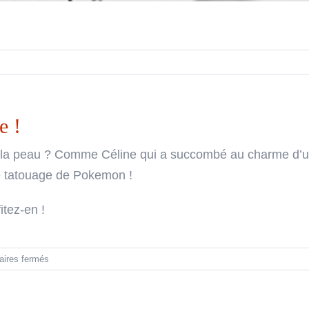
e !
 la peau ? Comme Céline qui a succombé au charme d’un
de tatouage de Pokemon !
tez-en !
sur
ires fermés
Tatouage
Pokemon:
Salamèche