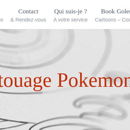
o
Contact
Qui suis-je ?
Book Gol
oo
& Rendez-vous
A votre service
Cartoons – Co
touage Pokemon