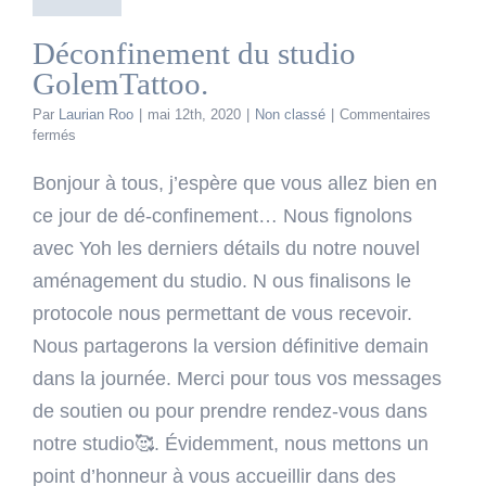
Déconfinement du studio
GolemTattoo.
Par
Laurian Roo
|
mai 12th, 2020
|
Non classé
|
Commentaires
sur
fermés
Déconfinement
du
Bonjour à tous, j’espère que vous allez bien en
studio
ce jour de dé-confinement… Nous fignolons
GolemTattoo.
avec Yoh les derniers détails du notre nouvel
aménagement du studio. N ous finalisons le
protocole nous permettant de vous recevoir.
Nous partagerons la version définitive demain
dans la journée. Merci pour tous vos messages
de soutien ou pour prendre rendez-vous dans
notre studio🥰. Évidemment, nous mettons un
point d’honneur à vous accueillir dans des