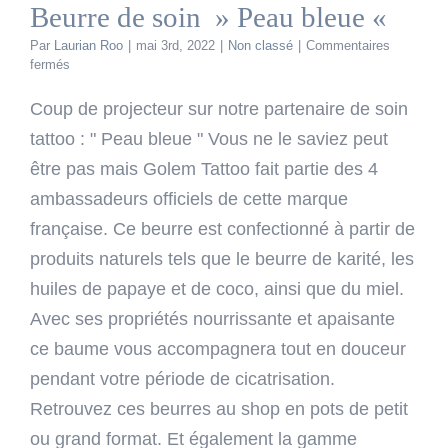
Beurre de soin » Peau bleue «
Par
Laurian Roo
|
mai 3rd, 2022
|
Non classé
|
Commentaires
sur
fermés
Beurre
de
Coup de projecteur sur notre partenaire de soin
soin
tattoo : " Peau bleue " Vous ne le saviez peut
»
Peau
être pas mais Golem Tattoo fait partie des 4
bleue
ambassadeurs officiels de cette marque
«
française. Ce beurre est confectionné à partir de
produits naturels tels que le beurre de karité, les
huiles de papaye et de coco, ainsi que du miel.
Avec ses propriétés nourrissante et apaisante
ce baume vous accompagnera tout en douceur
pendant votre période de cicatrisation.
Retrouvez ces beurres au shop en pots de petit
ou grand format. Et également la gamme