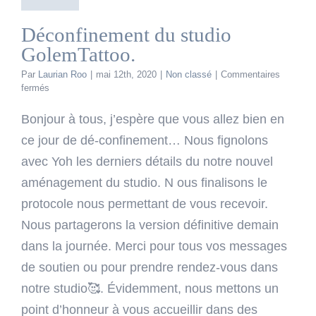
Déconfinement du studio
GolemTattoo.
Par
Laurian Roo
|
mai 12th, 2020
|
Non classé
|
Commentaires
sur
fermés
Déconfinement
du
Bonjour à tous, j’espère que vous allez bien en
studio
ce jour de dé-confinement… Nous fignolons
GolemTattoo.
avec Yoh les derniers détails du notre nouvel
aménagement du studio. N ous finalisons le
protocole nous permettant de vous recevoir.
Nous partagerons la version définitive demain
dans la journée. Merci pour tous vos messages
de soutien ou pour prendre rendez-vous dans
notre studio🥰. Évidemment, nous mettons un
point d’honneur à vous accueillir dans des