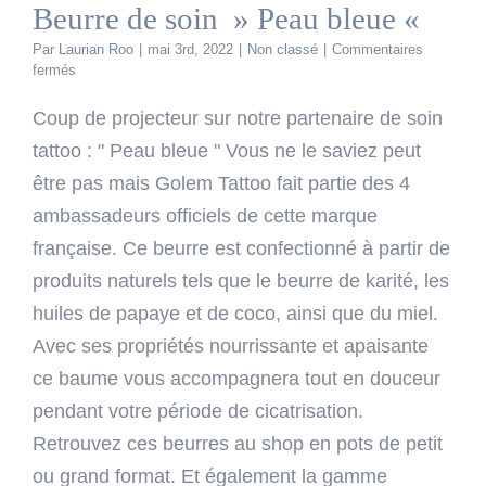
Beurre de soin » Peau bleue «
Par
Laurian Roo
|
mai 3rd, 2022
|
Non classé
|
Commentaires
sur
fermés
Beurre
de
Coup de projecteur sur notre partenaire de soin
soin
tattoo : " Peau bleue " Vous ne le saviez peut
»
Peau
être pas mais Golem Tattoo fait partie des 4
bleue
ambassadeurs officiels de cette marque
«
française. Ce beurre est confectionné à partir de
produits naturels tels que le beurre de karité, les
huiles de papaye et de coco, ainsi que du miel.
Avec ses propriétés nourrissante et apaisante
ce baume vous accompagnera tout en douceur
pendant votre période de cicatrisation.
Retrouvez ces beurres au shop en pots de petit
ou grand format. Et également la gamme