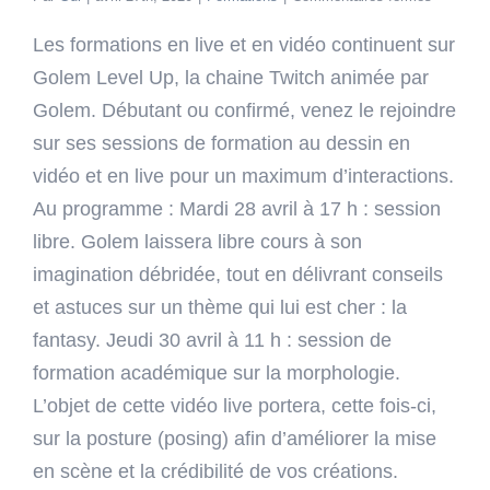
Les
formatio
Les formations en live et en vidéo continuent sur
Live!
Golem Level Up, la chaine Twitch animée par
vidéo
de
Golem. Débutant ou confirmé, venez le rejoindre
Golem
sur ses sessions de formation au dessin en
Level
Up
vidéo et en live pour un maximum d’interactions.
continuen
Au programme : Mardi 28 avril à 17 h : session
libre. Golem laissera libre cours à son
imagination débridée, tout en délivrant conseils
et astuces sur un thème qui lui est cher : la
fantasy. Jeudi 30 avril à 11 h : session de
formation académique sur la morphologie.
L’objet de cette vidéo live portera, cette fois-ci,
sur la posture (posing) afin d’améliorer la mise
en scène et la crédibilité de vos créations.