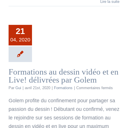
Lire la suite
21
04, 2020
Formations au dessin vidéo et en
Live! délivrées par Golem
sur
Par
Gui
|
avril 21st, 2020
|
Formations
|
Commentaires fermés
Formatio
au
Golem profite du confinement pour partager sa
dessin
passion du dessin ! Débutant ou confirmé, venez
vidéo
et
le rejoindre sur ses sessions de formation au
en
dessin en vidéo et en live pour un maximum
Live!