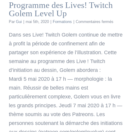
Programme des Lives! Twitch
Golem Level Up
sur
Par
Gui
|
mai 5th, 2020
|
Formations
|
Commentaires fermés
Programm
des
Dans ses Live! Twitch Golem continue de mettre
Lives!
à profit la période de confinement afin de
Twitch
Golem
partager son expérience de l’illustration. Cette
Level
semaine au programme des Live ! Twitch
Up
d’initiation au dessin, Golem abordera :
Mardi 5 mai 2020 à 17 h — morphologie : la
main. Réussir de belles mains est
particulièrement complexe, Golem vous en livre
les grands principes. Jeudi 7 mai 2020 à 17 h —
thème soumis au vote des Patreons. Les
personnes soutenant la démarche des initiations