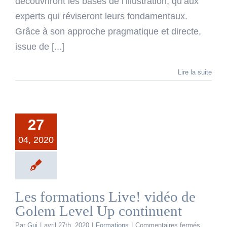
découvriront les bases de l’illustration, qu’aux
experts qui réviseront leurs fondamentaux.
Grâce à son approche pragmatique et directe,
issue de [...]
Lire la suite
27
04, 2020
Les formations Live! vidéo de
Golem Level Up continuent
sur
Par
Gui
|
avril 27th, 2020
|
Formations
|
Commentaires fermés