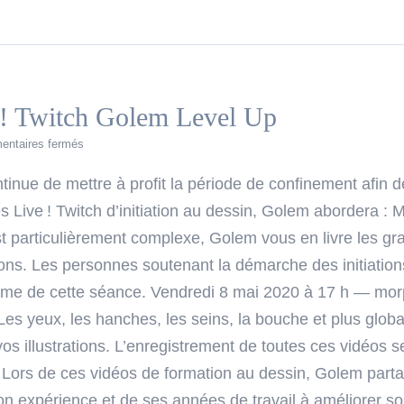
! Twitch Golem Level Up
sur
ntaires fermés
Programme
des
nue de mettre à profit la période de confinement afin de 
Lives!
ive ! Twitch d’initiation au dessin, Golem abordera : 
Twitch
Golem
t particulièrement complexe, Golem vous en livre les gr
Level
ns. Les personnes soutenant la démarche des initiatio
Up
ème de cette séance. Vendredi 8 mai 2020 à 17 h — morpho
s yeux, les hanches, les seins, la bouche et plus global
os illustrations. L’enregistrement de toutes ces vidéos 
 Lors de ces vidéos de formation au dessin, Golem partage 
n expérience et de ses années de travail à améliorer son