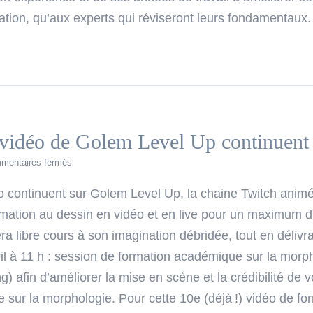
stration, qu’aux experts qui réviseront leurs fondamenta
 vidéo de Golem Level Up continuent
sur
mentaires fermés
Les
formations
éo continuent sur Golem Level Up, la chaine Twitch ani
Live!
rmation au dessin en vidéo et en live pour un maximum d’
vidéo
de
era libre cours à son imagination débridée, tout en délivr
Golem
ril à 11 h : session de formation académique sur la morpho
Level
Up
ing) afin d’améliorer la mise en scène et la crédibilité de
continuent
sur la morphologie. Pour cette 10e (déjà !) vidéo de for