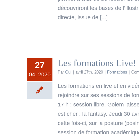
découvriront les bases de l’illu
directe, issue de [...]
Les formations Live!
27
Par
Gui
|
avril 27th, 2020
|
Formations
|
Com
04, 2020
Les formations en live et en vid
rejoindre sur ses sessions de fo
17 h : session libre. Golem laiss
est cher : la fantasy. Jeudi 30 av
cette fois-ci, sur la posture (pos
session de formation académique 