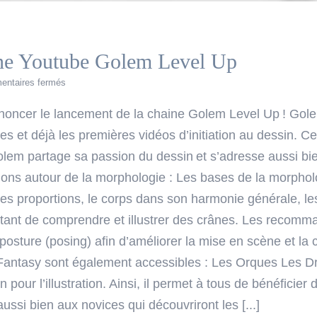
ine Youtube Golem Level Up
sur
ntaires fermés
Lancement
de
nnoncer le lancement de la chaine Golem Level Up ! Gol
la
es et déjà les premières vidéos d’initiation au dessin. Ce
chaine
Youtube
olem partage sa passion du dessin et s’adresse aussi bi
Golem
tions autour de la morphologie : Les bases de la morphol
Level
Up
ales proportions, le corps dans son harmonie générale, l
tant de comprendre et illustrer des crânes. Les recomma
posture (posing) afin d’améliorer la mise en scène et la c
 Fantasy sont également accessibles : Les Orques Les Dr
pour l’illustration. Ainsi, il permet à tous de bénéficier
aussi bien aux novices qui découvriront les [...]