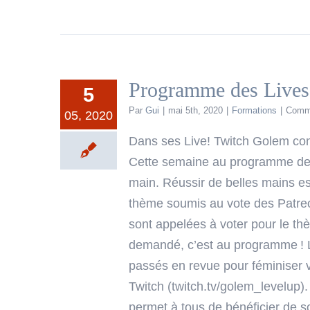
Programme des Lives
5
Par
Gui
|
mai 5th, 2020
|
Formations
|
Comme
05, 2020
Dans ses Live! Twitch Golem conti
Cette semaine au programme des L
main. Réussir de belles mains es
thème soumis au vote des Patreo
sont appelées à voter pour le th
demandé, c’est au programme ! Le
passés en revue pour féminiser v
Twitch (twitch.tv/golem_levelup).
permet à tous de bénéficier de so