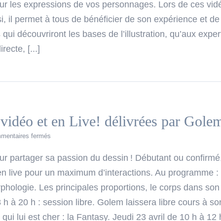
r sur les expressions de vos personnages. Lors de ces v
nsi, il permet à tous de bénéficier de son expérience et de
qui découvriront les bases de l’illustration, qu’aux exp
ecte, [...]
vidéo et en Live! délivrées par Gole
sur
mentaires fermés
Formations
au
r partager sa passion du dessin ! Débutant ou confirmé,
dessin
en live pour un maximum d’interactions. Au programme : L
vidéo
et
hologie. Les principales proportions, le corps dans son
en
 h à 20 h : session libre. Golem laissera libre cours à so
Live!
délivrées
qui lui est cher : la Fantasy. Jeudi 23 avril de 10 h à 1
par