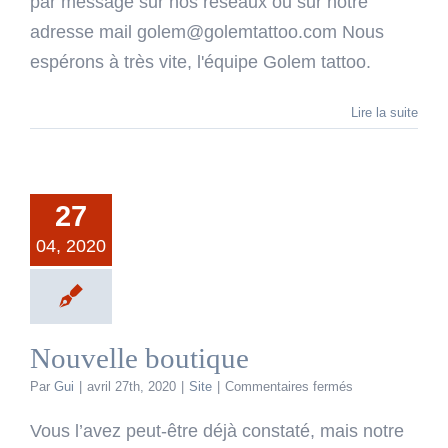
par message sur nos réseaux ou sur notre
adresse mail golem@golemtattoo.com Nous
espérons à très vite, l'équipe Golem tattoo.
Lire la suite
27
04, 2020
Nouvelle boutique
sur
Par
Gui
|
avril 27th, 2020
|
Site
|
Commentaires fermés
Nouvelle
boutique
Vous l’avez peut-être déjà constaté, mais notre