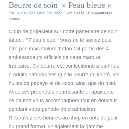
Beurre de soin » Peau bleue «
Par
Laurian Roo
|
mai 3rd, 2022
|
Non classé
|
Commentaires
sur
fermés
Beurre
de
Coup de projecteur sur notre partenaire de soin
soin
tattoo : " Peau bleue " Vous ne le saviez peut
»
Peau
être pas mais Golem Tattoo fait partie des 4
bleue
ambassadeurs officiels de cette marque
«
française. Ce beurre est confectionné à partir de
produits naturels tels que le beurre de karité, les
huiles de papaye et de coco, ainsi que du miel.
Avec ses propriétés nourrissante et apaisante
ce baume vous accompagnera tout en douceur
pendant votre période de cicatrisation.
Retrouvez ces beurres au shop en pots de petit
ou grand format. Et également la gamme