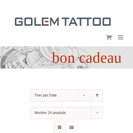
Passer
au
contenu
bon cadeau
Trier par
Date
Montrer
24 produits